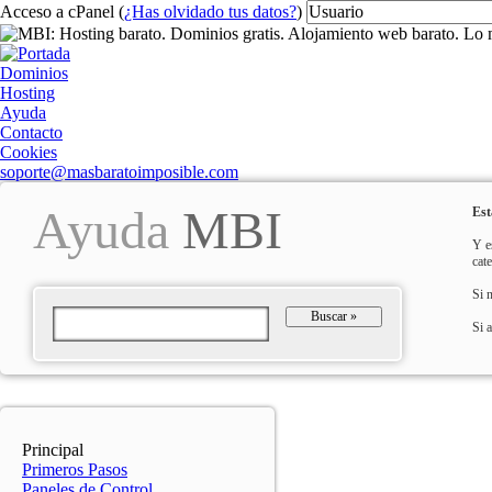
Acceso a cPanel (
¿Has olvidado tus datos?
)
Dominios
Hosting
Ayuda
Contacto
Cookies
soporte@masbaratoimposible.com
Ayuda
MBI
Est
Y e
cat
Si 
Buscar
»
Si 
Principal
Primeros Pasos
Paneles de Control