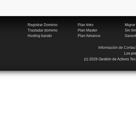
Registrar Dominio
Plan Intro
Migrar
Trasladar dominio
Plan Master
Sin lím
Hosting barato
Plan Advance
Garant
Información de Contac
Los pre
(c) 2026 Gestión de Activos Te