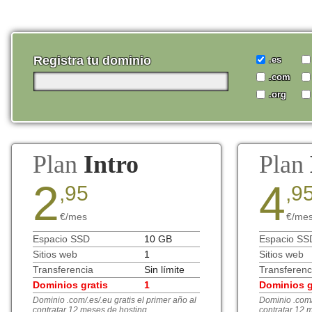
Registra tu dominio
.es
.com
.org
Plan
Intro
Plan
2
4
,95
,9
€/mes
€/me
Espacio SSD
10 GB
Espacio SS
Sitios web
1
Sitios web
Transferencia
Sin límite
Transferenc
Dominios gratis
1
Dominios g
Dominio .com/.es/.eu gratis el primer año al
Dominio .com/.
contratar 12 meses de hosting
contratar 12 