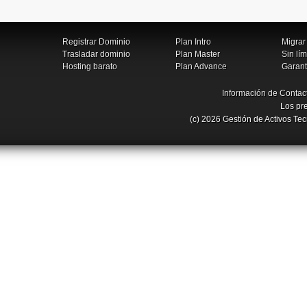
Registrar Dominio
Plan Intro
Migrar
Trasladar dominio
Plan Master
Sin lím
Hosting barato
Plan Advance
Garant
Información de Contac
Los pre
(c) 2026 Gestión de Activos Te