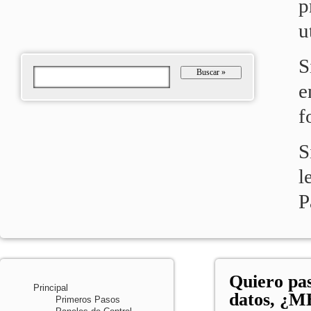
p
u
S
Buscar
»
e
f
S
l
P
Quiero pa
Principal
datos, ¿M
Primeros Pasos