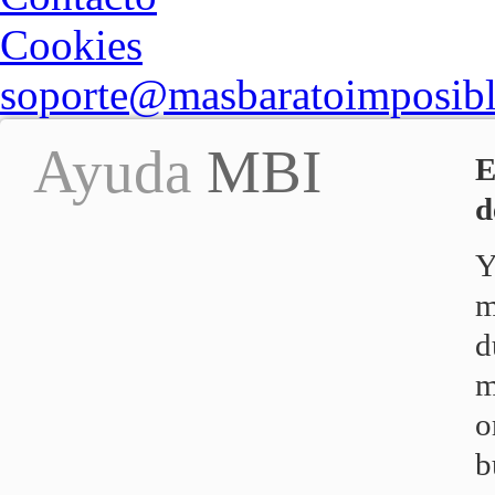
Cookies
soporte@masbaratoimposib
Ayuda
MBI
E
d
Y
m
d
m
o
b