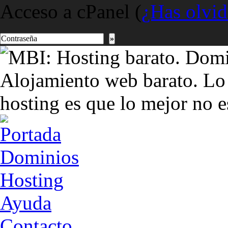
Acceso a cPanel (
¿Has olvid
»
Dominios
Hosting
Ayuda
Contacto