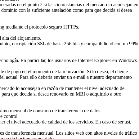
eradas en el punto 2 si las circunstancias del mercado lo aconsejan en
a dominio con la suficiente antelación como para que decida si desea
ting mediante el protocolo seguro HTTPs.
 alta del alojamiento.
ominio, encriptación SSL de hasta 256 bits y compatibilidad con un 99%
ecnología. En particular, los usuarios de Internet Explorer en Windows
nte de pago en el momento de la renovación. Si lo desea, el cliente
del actual. Para ello debería enviar un e-mail a nuestro departamento
l mercado lo aconsejan en razón de mantener el nivel adecuado de
o para que decida si desea renovarlo en MBI o adquirirlo a otro
máximo mensual de consumo de transferencia de datos.
e control.
 el nivel adecuado de calidad de los servicios. En caso de ser así,
es de transferencia mensual. Los sitios web con altos niveles de tráfico
gimen de hosting compartido.