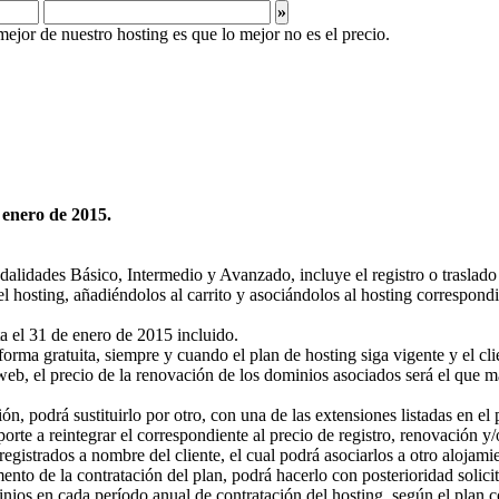
»
 enero de 2015.
lidades Básico, Intermedio y Avanzado, incluye el registro o traslado 
el hosting, añadiéndolos al carrito y asociándolos al hosting correspon
a el 31 de enero de 2015 incluido.
rma gratuita, siempre y cuando el plan de hosting siga vigente y el cli
 web, el precio de la renovación de los dominios asociados será el que 
ón, podrá sustituirlo por otro, con una de las extensiones listadas en el
te a reintegrar el correspondiente al precio de registro, renovación y/o
strados a nombre del cliente, el cual podrá asociarlos a otro alojamien
ento de la contratación del plan, podrá hacerlo con posterioridad solic
ios en cada período anual de contratación del hosting, según el plan c