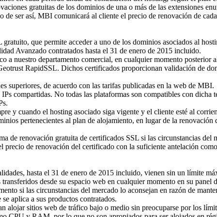
aciones gratuitas de los dominios de una o más de las extensiones enum
so de ser así, MBI comunicará al cliente el precio de renovación de cad
L gratuito, que permite acceder a uno de los dominios asociados al hos
lidad Avanzado contratados hasta el 31 de enero de 2015 incluido.
ónico a nuestro departamento comercial, en cualquier momento posterior al
o Geotrust RapidSSL. Dichos certificados proporcionan validación de d
ones superiores, de acuerdo con las tarifas publicadas en la web de MBI.
n IPs compartidas. No todas las plataformas son compatibles con dicha t
Ps.
re y cuando el hosting asociado siga vigente y el cliente esté al corrie
ominios pertenecientes al plan de alojamiento, en lugar de la renovación 
ma de renovación gratuita de certificados SSL si las circunstancias de
el precio de renovación del certificado con la suficiente antelación com
alidades, hasta el 31 de enero de 2015 incluido, vienen sin un límite 
 transferidos desde su espacio web en cualquier momento en su panel d
nto si las circunstancias del mercado lo aconsejan en razón de mantener
 se aplica a sus productos contratados.
n alojar sitios web de tráfico bajo o medio sin preocuparse por los límit
como CPU y RAM, por lo que no son apropiados para ser alojados en ré