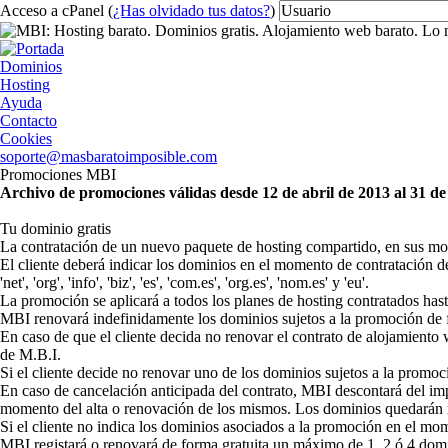
Acceso a cPanel (
¿Has olvidado tus datos?
)
Dominios
Hosting
Ayuda
Contacto
Cookies
soporte@masbaratoimposible.com
Promociones
MBI
Archivo de promociones válidas desde 12 de abril de 2013 al 31 de
Tu dominio gratis
La contratación de un nuevo paquete de hosting compartido, en sus moda
El cliente deberá indicar los dominios en el momento de contratación d
'net', 'org', 'info', 'biz', 'es', 'com.es', 'org.es', 'nom.es' y 'eu'.
La promoción se aplicará a todos los planes de hosting contratados hast
MBI renovará indefinidamente los dominios sujetos a la promoción de fo
En caso de que el cliente decida no renovar el contrato de alojamiento
de M.B.I.
Si el cliente decide no renovar uno de los dominios sujetos a la promoci
En caso de cancelación anticipada del contrato, MBI descontará del impor
momento del alta o renovación de los mismos. Los dominios quedarán regi
Si el cliente no indica los dominios asociados a la promoción en el mom
MBI registará o renovará de forma gratuita un máximo de 1, 2 ó 4 domin