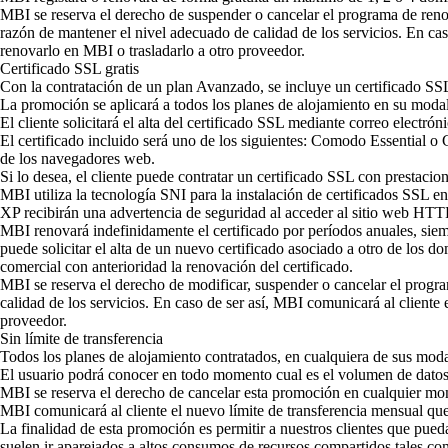
MBI se reserva el derecho de suspender o cancelar el programa de renov
razón de mantener el nivel adecuado de calidad de los servicios. En ca
renovarlo en MBI o trasladarlo a otro proveedor.
Certificado SSL gratis
Con la contratación de un plan Avanzado, se incluye un certificado SS
La promoción se aplicará a todos los planes de alojamiento en su moda
El cliente solicitará el alta del certificado SSL mediante correo electr
El certificado incluido será uno de los siguientes: Comodo Essential 
de los navegadores web.
Si lo desea, el cliente puede contratar un certificado SSL con prestaci
MBI utiliza la tecnología
SNI
para la instalación de certificados SSL e
XP recibirán una advertencia de seguridad al acceder al sitio web HTT
MBI renovará indefinidamente el certificado por períodos anuales, siemp
puede solicitar el alta de un nuevo certificado asociado a otro de los d
comercial con anterioridad la renovación del certificado.
MBI se reserva el derecho de modificar, suspender o cancelar el progra
calidad de los servicios. En caso de ser así, MBI comunicará al cliente 
proveedor.
Sin límite de transferencia
Todos los planes de alojamiento contratados, en cualquiera de sus mod
El usuario podrá conocer en todo momento cual es el volumen de datos
MBI se reserva el derecho de cancelar esta promoción en cualquier mome
MBI comunicará al cliente el nuevo límite de transferencia mensual que
La finalidad de esta promoción es permitir a nuestros clientes que pueda
suelen ir aparejados a altos consumos de recursos compartidos tales 