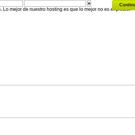
»
Contin