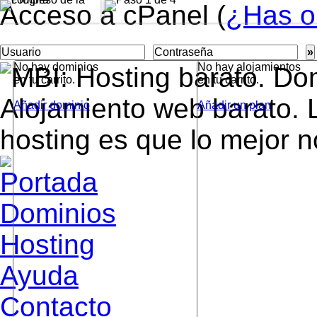
Acceso a cPanel (
¿Has o
»
No hay dominios
No hay alojamientos
en tu carrito.
en tu carrito.
Añadir dominio
Añadir un plan
Dominios
Hosting
Ayuda
Contacto